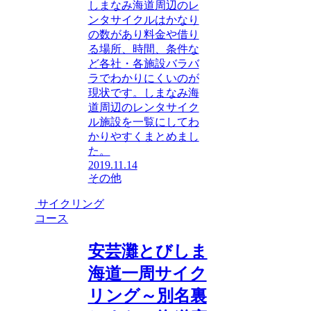
しまなみ海道周辺のレ
ンタサイクルはかなり
の数があり料金や借り
る場所、時間、条件な
ど各社・各施設バラバ
ラでわかりにくいのが
現状です。しまなみ海
道周辺のレンタサイク
ル施設を一覧にしてわ
かりやすくまとめまし
た。
2019.11.14
その他
サイクリング
コース
安芸灘とびしま
海道一周サイク
リング～別名裏