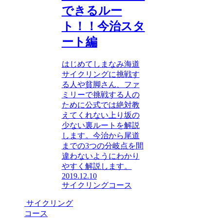
できるルー
ト！！今治スタ
ート編
はじめてしまなみ海道
サイクリングに挑戦す
る人や貧脚さん、ファ
ミリーで挑戦する人の
ために公式では絶対教
えてくれない上り坂の
少ない裏ルートを解説
します。今治から尾道
までの3つの分岐点を間
違わないようにわかり
やすく解説します。
2019.12.10
サイクリングコース
サイクリング
コース