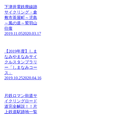
下津井電鉄廃線跡
サイクリング・倉
敷市茶屋町～児島
～風の道～鷲羽山
往復
2019.11.05
2020.03.17
【2019年度】しま
なみやまなみサイ
クルスタンプラリ
ー「しまなみコー
ス」
2019.10.25
2020.04.16
片鉄ロマン街道サ
イクリングロード
道完全解説！！片
上鉄道駅跡地一覧