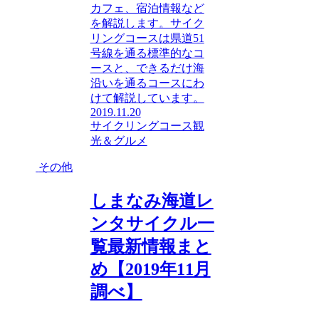
カフェ、宿泊情報など
を解説します。サイク
リングコースは県道51
号線を通る標準的なコ
ースと、できるだけ海
沿いを通るコースにわ
けて解説しています。
2019.11.20
サイクリングコース
観
光＆グルメ
その他
しまなみ海道レ
ンタサイクル一
覧最新情報まと
め【2019年11月
調べ】