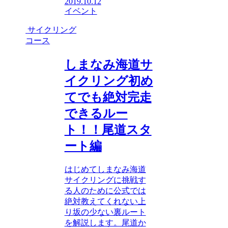
2019.10.12
イベント
サイクリング
コース
しまなみ海道サ
イクリング初め
てでも絶対完走
できるルー
ト！！尾道スタ
ート編
はじめてしまなみ海道
サイクリングに挑戦す
る人のために公式では
絶対教えてくれない上
り坂の少ない裏ルート
を解説します。尾道か