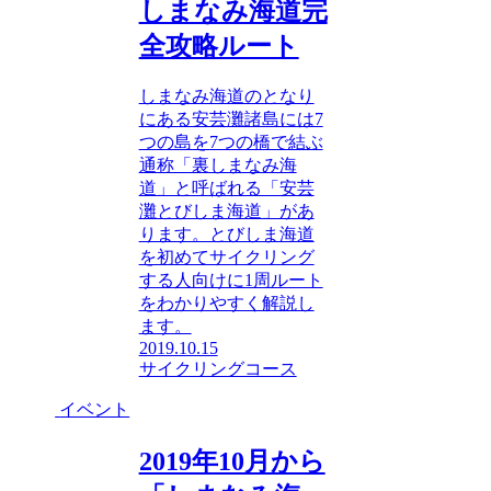
しまなみ海道完
全攻略ルート
しまなみ海道のとなり
にある安芸灘諸島には7
つの島を7つの橋で結ぶ
通称「裏しまなみ海
道」と呼ばれる「安芸
灘とびしま海道」があ
ります。とびしま海道
を初めてサイクリング
する人向けに1周ルート
をわかりやすく解説し
ます。
2019.10.15
サイクリングコース
イベント
2019年10月から