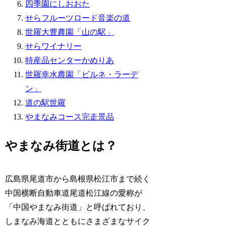
四季園にしおおた
せらフルーツロード音楽の道
世羅大豊農園「山の駅」
せらワイナリー
特産品センターかめりあ
世羅幸水農園「ビルネ・ラーデ
ン」
道の駅世羅
やまなみコース完走景品
やまなみ街道とは？
広島県尾道市から島根県松江市まで続く
中国横断自動車道尾道松江線の愛称が
「中国やまなみ街道」と呼ばれており、
しまなみ海道とともにさまざまなサイク