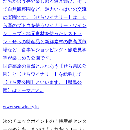
たちが思う存分楽しめる遊具遊び、そし
て自然観察園など、魅力いっぱいの交流
の楽園です。【せらワイナリー】は、せ
ら産のブドウを使うワイナリー・ワイン
ショップ・地元食材を使ったレストラ
ン・せらの特産品と新鮮素材の夢高原市
場など、食事やショッピング・醸造見学
等が楽しめる公園です。
世羅高原の自然とふれあう【せら県民公
園】と【せらワイナリー】を総称して
【せら夢公園】といいます。【県民公
園】はテーマごと...
www.serawinery.jp
次のチェックポイントの「特産品センタ
ーかめりあ」までは「ふれあいロード」